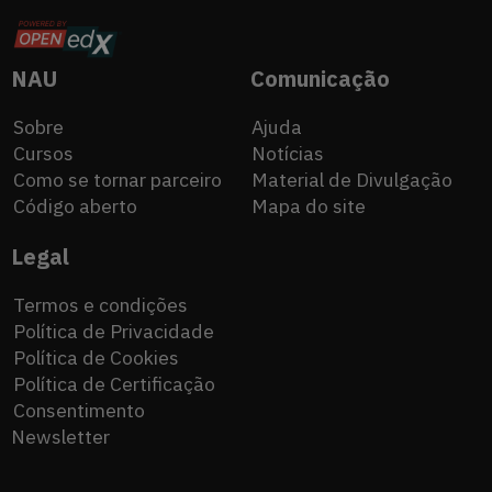
a
da
a
lista
NAU
NAU
de
no
no
NAU
Comunicação
email
Facebook
Linkedin
da
Sobre
Ajuda
NAU
Cursos
Notícias
Como se tornar parceiro
Material de Divulgação
Código aberto
Mapa do site
Legal
Termos e condições
Política de Privacidade
Política de Cookies
Política de Certificação
Consentimento
Newsletter