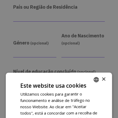
País ou Região de Residência
Ano de Nascimento
Género
(opcional)
(opcional)
Nível de educação concluído
(opcional)
×
Este website usa cookies
Utilizamos cookies para garantir o
PORTUGUESE
Situação profissional
funcionamento e análise de tráfego no
(opcional)
ENGLISH
nosso Website. Ao clicar em "Aceitar
todos", está a concordar com a recolha de