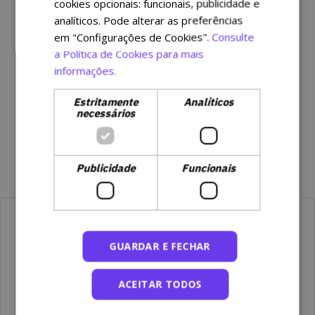
cookies opcionais: funcionais, publicidade e
Li e aceito prestar o meu
consentimento
analíticos. Pode alterar as preferências
para o envio de newsletters
(opcional)
em "Configurações de Cookies".
Consulte
Li e compreendi a
Política de Privacidade
a Política de Cookies para mais
informações.
Li, compreendi e aceito os
Termos e
Condições
Estritamente
Analíticos
necessários
CRIAR CONTA
Publicidade
Funcionais
GUARDAR E FECHAR
ACEITAR TODOS