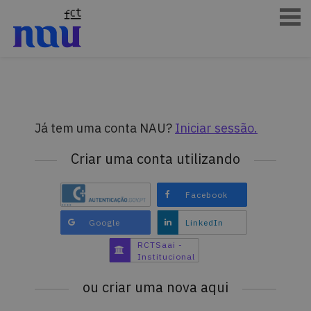
Já tem uma conta NAU?
Iniciar sessão.
Criar uma conta utilizando
Criar
Facebook
conta
utilizando
Criar
Criar
Google
LinkedIn
Facebook.
conta
conta
RCTSaai -
utilizando
utilizando
Criar
Institucional
Google.
LinkedIn.
conta
utilizando
ou criar uma nova aqui
RCTSaai
-