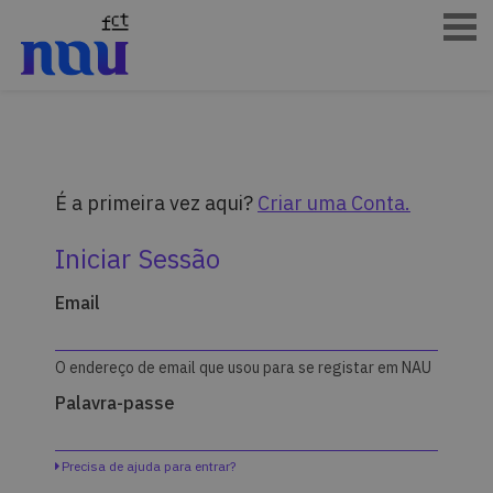
É a primeira vez aqui?
Criar uma Conta.
Iniciar Sessão
Inicie
Email
aqui
a
sua
sessão
O endereço de email que usou para se registar em NAU
utilizando
seu
Palavra-passe
endereço
de
email
Precisa de ajuda para entrar?
e
palavra-