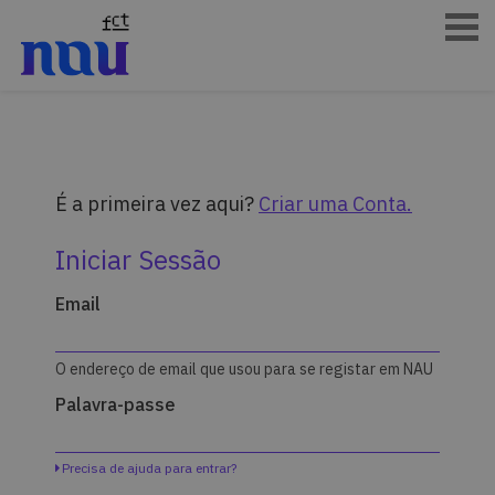
É a primeira vez aqui?
Criar uma Conta.
Iniciar Sessão
Inicie
Email
aqui
a
sua
sessão
O endereço de email que usou para se registar em NAU
utilizando
seu
Palavra-passe
endereço
de
email
Precisa de ajuda para entrar?
e
palavra-